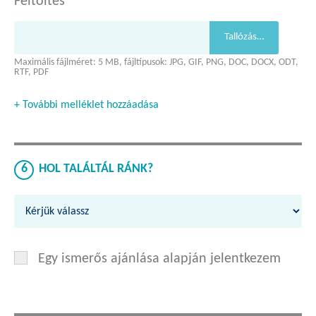
Feltöltés
Tallózás…
Maximális fájlméret: 5 MB, fájltípusok: JPG, GIF, PNG, DOC, DOCX, ODT,
RTF, PDF
+ További melléklet hozzáadása
6
HOL TALÁLTÁL RÁNK?
Egy ismerős ajánlása alapján jelentkezem