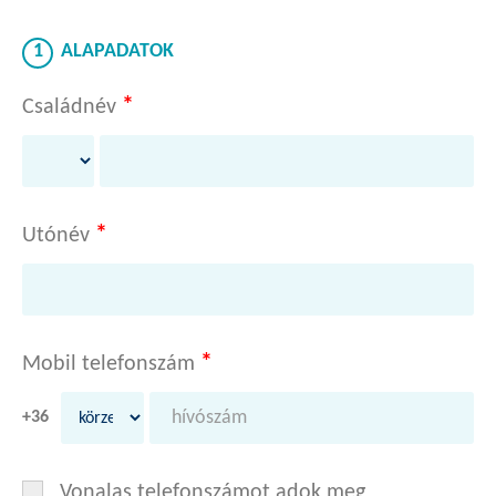
1
ALAPADATOK
*
Családnév
*
Utónév
*
Mobil telefonszám
+36
Vonalas telefonszámot adok meg