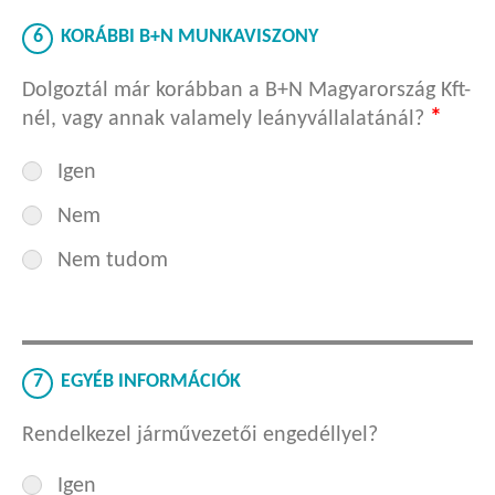
6
KORÁBBI B+N MUNKAVISZONY
Dolgoztál már korábban a B+N Magyarország Kft-
*
nél, vagy annak valamely leányvállalatánál?
Igen
Nem
Nem tudom
7
EGYÉB INFORMÁCIÓK
Rendelkezel járművezetői engedéllyel?
Igen